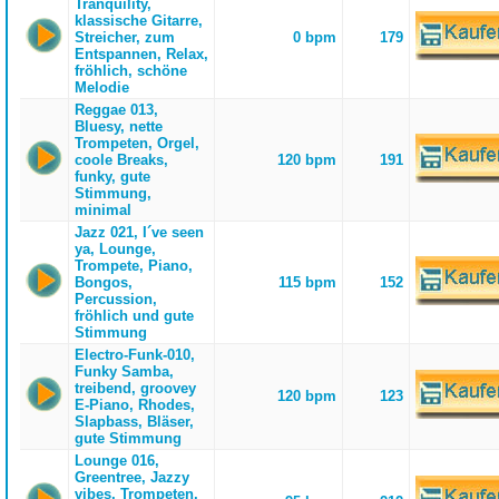
Tranquility,
klassische Gitarre,
Streicher, zum
0 bpm
179
Entspannen, Relax,
fröhlich, schöne
Melodie
Reggae 013,
Bluesy, nette
Trompeten, Orgel,
coole Breaks,
120 bpm
191
funky, gute
Stimmung,
minimal
Jazz 021, I´ve seen
ya, Lounge,
Trompete, Piano,
Bongos,
115 bpm
152
Percussion,
fröhlich und gute
Stimmung
Electro-Funk-010,
Funky Samba,
treibend, groovey
120 bpm
123
E-Piano, Rhodes,
Slapbass, Bläser,
gute Stimmung
Lounge 016,
Greentree, Jazzy
vibes, Trompeten,