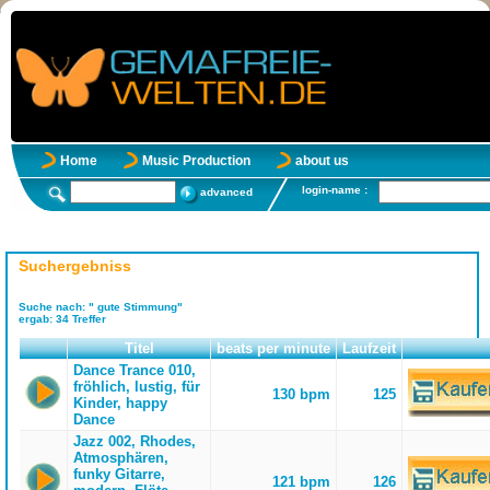
Home
Music Production
about us
login-name :
advanced
Suchergebniss
Suche nach:
" gute Stimmung"
ergab:
34
Treffer
Titel
beats per minute
Laufzeit
Dance Trance 010,
fröhlich, lustig, für
130 bpm
125
Kinder, happy
Dance
Jazz 002, Rhodes,
Atmosphären,
funky Gitarre,
121 bpm
126