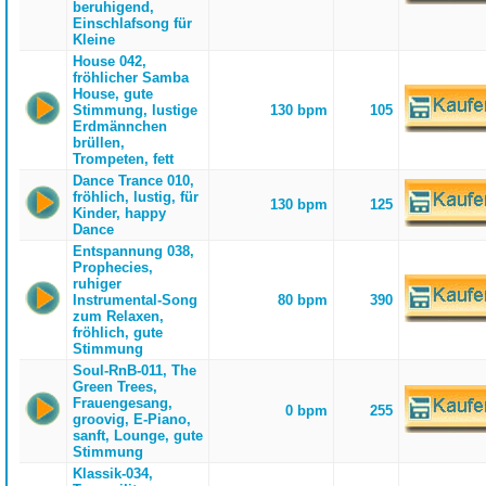
beruhigend,
Einschlafsong für
Kleine
House 042,
fröhlicher Samba
House, gute
Stimmung, lustige
130 bpm
105
Erdmännchen
brüllen,
Trompeten, fett
Dance Trance 010,
fröhlich, lustig, für
130 bpm
125
Kinder, happy
Dance
Entspannung 038,
Prophecies,
ruhiger
Instrumental-Song
80 bpm
390
zum Relaxen,
fröhlich, gute
Stimmung
Soul-RnB-011, The
Green Trees,
Frauengesang,
0 bpm
255
groovig, E-Piano,
sanft, Lounge, gute
Stimmung
Klassik-034,