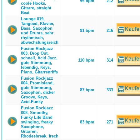
95 bpm
212
coole Hooks,
Gitarre, straight
Beat
Lounge 019,
Tangoed, Klavier,
Bass, Saxophon
91 bpm
216
und Drums, sehr
rhythmisch,
abwechslungsreich
Fusion Rockjazz
003, Drop Out,
schnell, Acid Jazz,
110 bpm
314
gute Stimmung,
lebendig, Keys,
Piano, Gitarrenriffs
Fusion Rockjazz
004, Promisland,
gute Stimmung,
87 bpm
333
Saxophon, dicker
Groove, Keys,
Acid-Funky
Fusion Rockjazz
008, Smoothy,
Funky Life Band
swinging, freaky
83 bpm
271
Saxophone,
Gitarren,
Rhodesbreak, frech