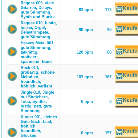
Reggae 009, viele
Gitarren, Delays,
83 bpm
173
gute Stimmung,
Synth und Plucks
Reggae 010, lustig,
locker, Orgel,
90 bpm
95
Delaytrompete,
gute Stimmung
Heavey Metal 001,
gute Stimmung,
tatkräftig,
120 bpm
88
motiviert,
spannend, Band
Rock 014,
großartig, schöne
Melodien,
103 bpm
167
freundlich,
fröhlich, verliebt
Jingle-010, Jingle
mit Streichern,
Tuba, Synths,
0 bpm
8
lustig, nett, gute
Stimmung
Kinder 001, kleines
Gute Nacht Lied,
fröhlich,
freundlich,
0 bpm
157
Glocken,