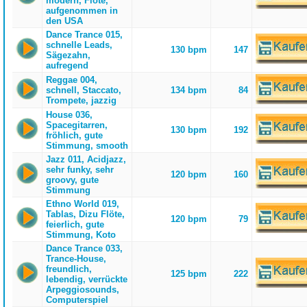
modern, Flöte,
aufgenommen in
den USA
Dance Trance 015,
schnelle Leads,
130 bpm
147
Sägezahn,
aufregend
Reggae 004,
schnell, Staccato,
134 bpm
84
Trompete, jazzig
House 036,
Spacegitarren,
130 bpm
192
fröhlich, gute
Stimmung, smooth
Jazz 011, Acidjazz,
sehr funky, sehr
120 bpm
160
groovy, gute
Stimmung
Ethno World 019,
Tablas, Dizu Flöte,
120 bpm
79
feierlich, gute
Stimmung, Koto
Dance Trance 033,
Trance-House,
freundlich,
125 bpm
222
lebendig, verrückte
Arpeggiosounds,
Computerspiel