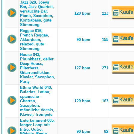
Jazz 028, Joeys
Bar, Jazz Quartett,
verrauchte Bar,
120 bpm
213
Piano, Saxophon,
Kontrabass, gute
Stimmung
Reggae 016,
French Reggae,
Akkordeon,
90 bpm
155
relaxed, gute
Stimmung
House 043,
Phunkbazz, geiler
Deep House,
Filterbass,
127 bpm
271
Gitarreneffekten,
Klavier, Saxophon,
Party
Ethno World 040,
Bulerias, Latina,
spanische
Gitarren,
120 bpm
163
Saxophon,
männliche Vocals,
Klavier, Trompete
Entertainment-005,
langer Loop mit
Intro, Outro,
90 bpm
82
Whistle, Banjo,